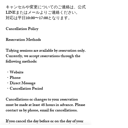
キャンセルや変更についてのご連絡は、公式
LINEまたはメールよりご連絡ください。
対応は平日10:00〜17:00となります。
Cancellation Policy
Reservation Methods
Tidying sessions are available by reservation only.
Currently, we accept reservations through the
following methods:
・Website
・Phone
・Direct Message
・Cancellation Period
Cancellations or changes to your reservation
must be made at least 48 hours in advance. Please
contact us by phone, email for cancellations.
If you cancel the day before or on the day of your
appointment, a cancellation fee will be charged