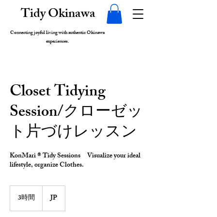
Tidy Okinawa
Connecting joyful living with authentic Okinawa
experiences.
Closet Tidying
Session/クローゼッ
ト片づけレッスン
KonMari ® Tidy Sessions Visualize your ideal
lifestyle, organize Clothes.
3時間
3
JP
時
間