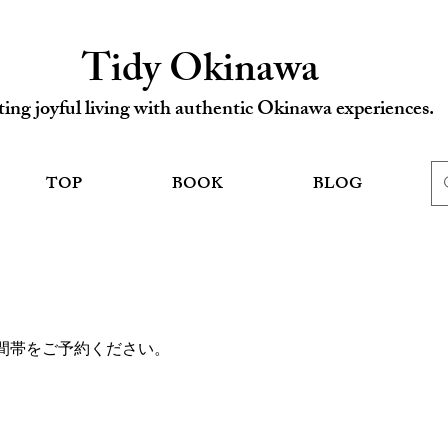
Tidy Okinawa
ing joyful living with authentic Okinawa experiences.
TOP
BOOK
BLOG
間帯をご予約ください。